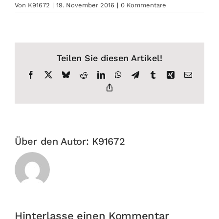
Von
K91672
|
19. November 2016
|
0 Kommentare
Teilen Sie diesen Artikel!
Facebook
X
Bluesky
Reddit
LinkedIn
WhatsApp
Telegram
Tumblr
Xing
E-
Mail
Copy
Link
Über den Autor:
K91672
Hinterlasse einen Kommentar