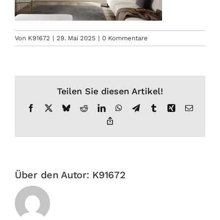
Von
K91672
|
29. Mai 2025
|
0 Kommentare
Teilen Sie diesen Artikel!
Facebook
X
Bluesky
Reddit
LinkedIn
WhatsApp
Telegram
Tumblr
Xing
E-
Mail
Copy
Link
Über den Autor:
K91672