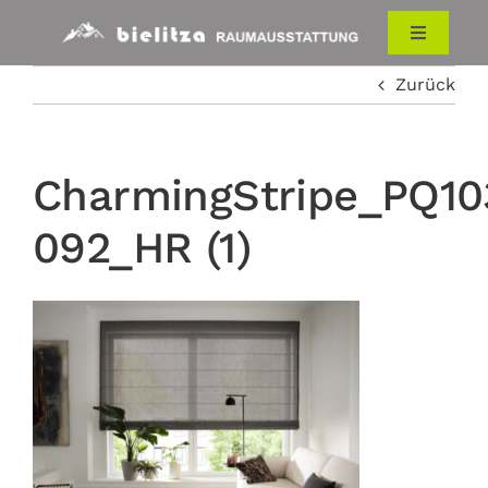
Zum
Inhalt
Toggle
Navigati
springen
Zurück
HOME
RAUMAUSSTATTUNG
CharmingStripe_PQ10
092_HR (1)
ÜBER UNS
KONTAKT