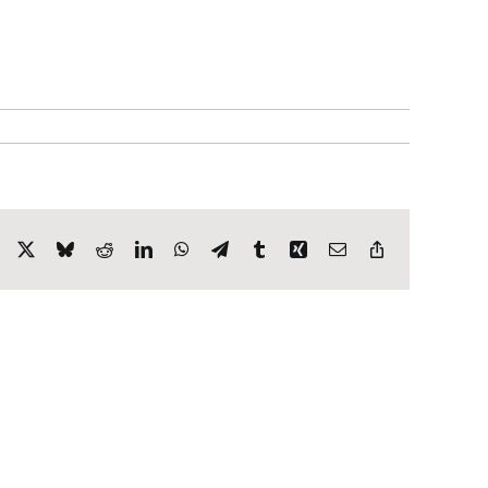
Facebook
X
Bluesky
Reddit
LinkedIn
WhatsApp
Telegram
Tumblr
Xing
E-
Copy
Mail
Link