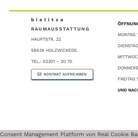
b i e l i t z a
ÖFFNUN
RAUMAUSSTATTUNG
MONTAG 1
HAUPTSTR. 22
DIENSTAG
59439 HOLZWICKEDE
MITTWOCH
TEL.: 02301 – 20 70
DONNERST
KONTAKT AUFNEHMEN
FREITAG 
UND NAC
Consent Management Platform von Real Cookie Ba