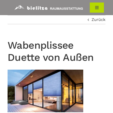
Zum
Inhalt
Toggle
Navigati
springen
Zurück
HOME
RAUMAUSSTATTUNG
Wabenplissee
Duette von Außen
ÜBER UNS
KONTAKT