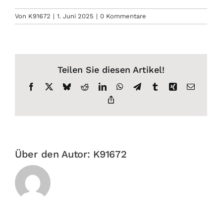
Von
K91672
|
1. Juni 2025
|
0 Kommentare
Teilen Sie diesen Artikel!
Facebook
X
Bluesky
Reddit
LinkedIn
WhatsApp
Telegram
Tumblr
Xing
E-
Mail
Copy
Link
Über den Autor:
K91672