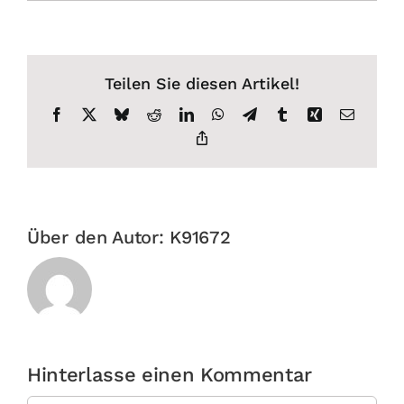
Teilen Sie diesen Artikel!
Facebook
X
Bluesky
Reddit
LinkedIn
WhatsApp
Telegram
Tumblr
Xing
E-
Mail
Copy
Link
Über den Autor:
K91672
Hinterlasse einen Kommentar