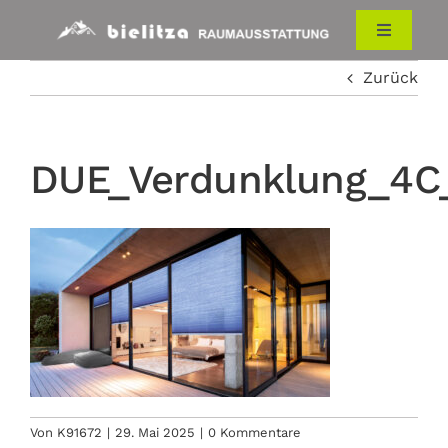
Zum
Inhalt
Toggle
Navigati
springen
Zurück
HOME
RAUMAUSSTATTUNG
DUE_Verdunklung_4C
ÜBER UNS
KONTAKT
Von
K91672
|
29. Mai 2025
|
0 Kommentare