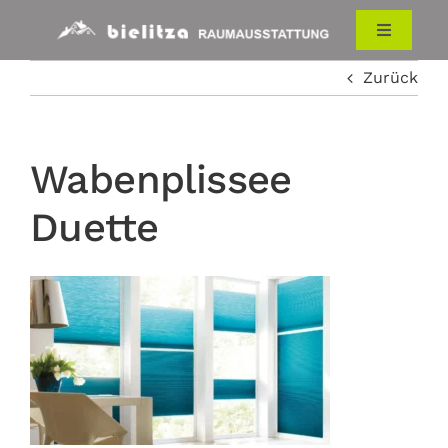
Zum
Inhalt
Toggle
Navigati
springen
Zurück
HOME
RAUMAUSSTATTUNG
Wabenplissee
Duette
ÜBER UNS
KONTAKT