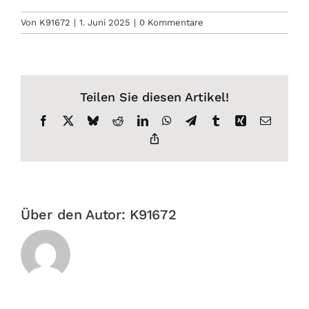
Von
K91672
|
1. Juni 2025
|
0 Kommentare
Teilen Sie diesen Artikel!
Facebook
X
Bluesky
Reddit
LinkedIn
WhatsApp
Telegram
Tumblr
Xing
E-
Mail
Copy
Link
Über den Autor:
K91672