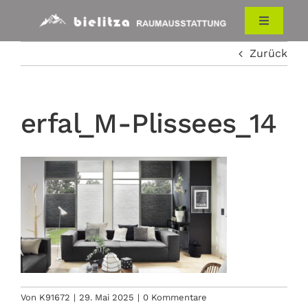
Zum
Inhalt
Toggle
Navigati
springen
Zurück
HOME
RAUMAUSSTATTUNG
erfal_M-Plissees_14
ÜBER UNS
KONTAKT
Von
K91672
|
29. Mai 2025
|
0 Kommentare