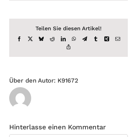
Teilen Sie diesen Artikel!
Facebook
X
Bluesky
Reddit
LinkedIn
WhatsApp
Telegram
Tumblr
Xing
E-
Mail
Copy
Link
Über den Autor:
K91672
Hinterlasse einen Kommentar