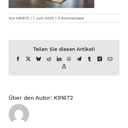
Von
K91672
|
1. Juni 2025
|
0 Kommentare
Teilen Sie diesen Artikel!
Facebook
X
Bluesky
Reddit
LinkedIn
WhatsApp
Telegram
Tumblr
Xing
E-
Mail
Copy
Link
Über den Autor:
K91672