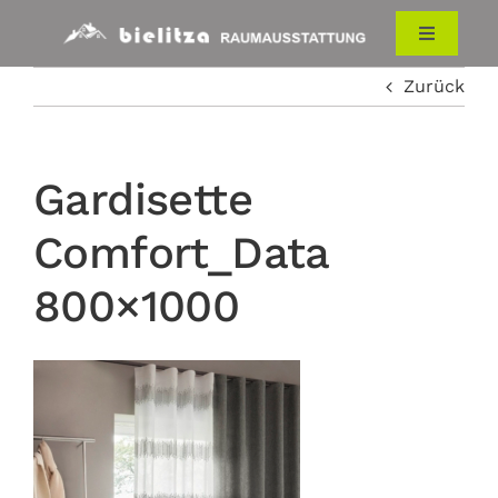
Zum
Inhalt
Toggle
Navigati
springen
Zurück
HOME
RAUMAUSSTATTUNG
Gardisette
Comfort_Data
ÜBER UNS
800×1000
KONTAKT