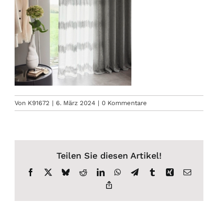
Von
K91672
|
6. März 2024
|
0 Kommentare
Teilen Sie diesen Artikel!
Facebook
X
Bluesky
Reddit
LinkedIn
WhatsApp
Telegram
Tumblr
Xing
E-
Mail
Copy
Link