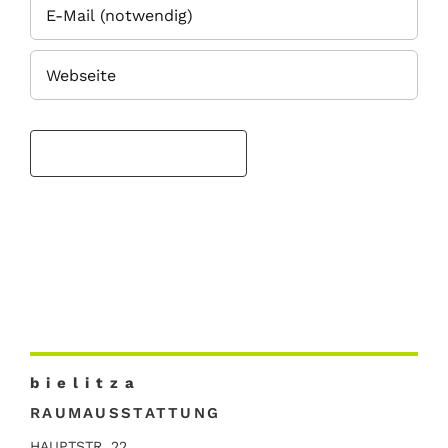
b i e l i t z a
RAUMAUSSTATTUNG
HAUPTSTR. 22