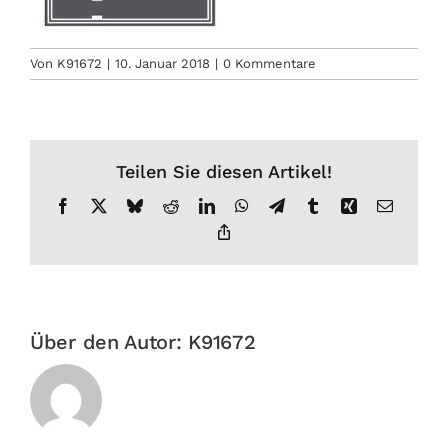
Von
K91672
|
10. Januar 2018
|
0 Kommentare
Teilen Sie diesen Artikel!
Facebook
X
Bluesky
Reddit
LinkedIn
WhatsApp
Telegram
Tumblr
Xing
E-
Mail
Copy
Link
Über den Autor:
K91672