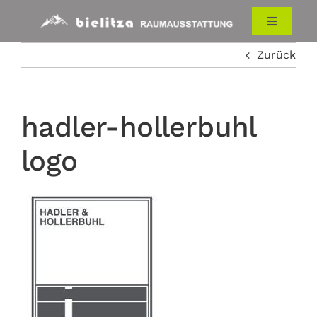
Zum
Inhalt
Toggle
Navigati
springen
Zurück
HOME
RAUMAUSSTATTUNG
hadler-hollerbuhl
logo
ÜBER UNS
KONTAKT