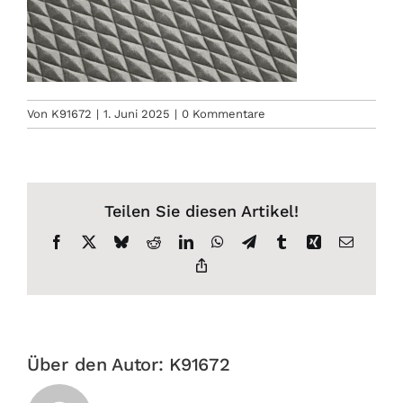
Von
K91672
|
1. Juni 2025
|
0 Kommentare
Teilen Sie diesen Artikel!
Facebook
X
Bluesky
Reddit
LinkedIn
WhatsApp
Telegram
Tumblr
Xing
E-
Mail
Copy
Link
Über den Autor:
K91672