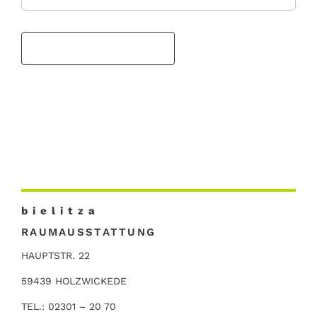
b i e l i t z a
RAUMAUSSTATTUNG
HAUPTSTR. 22
59439 HOLZWICKEDE
TEL.: 02301 – 20 70