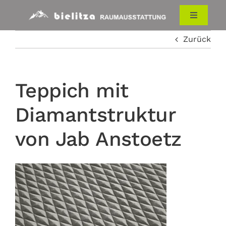
Zum
Inhalt
Toggle
Navigati
springen
Zurück
HOME
RAUMAUSSTATTUNG
Teppich mit
Diamantstruktur
ÜBER UNS
von Jab Anstoetz
KONTAKT