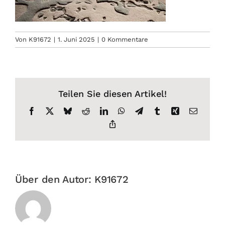
Von
K91672
|
1. Juni 2025
|
0 Kommentare
Teilen Sie diesen Artikel!
Facebook
X
Bluesky
Reddit
LinkedIn
WhatsApp
Telegram
Tumblr
Xing
E-
Mail
Copy
Link
Über den Autor:
K91672