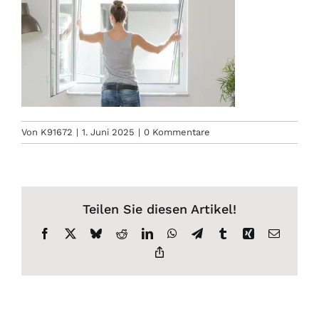
Von
K91672
|
1. Juni 2025
|
0 Kommentare
Teilen Sie diesen Artikel!
Facebook
X
Bluesky
Reddit
LinkedIn
WhatsApp
Telegram
Tumblr
Xing
E-
Mail
Copy
Link