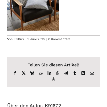
Von
K91672
|
1. Juni 2025
|
0 Kommentare
Teilen Sie diesen Artikel!
Facebook
X
Bluesky
Reddit
LinkedIn
WhatsApp
Telegram
Tumblr
Xing
E-
Mail
Copy
Link
Über den Autor:
K91672