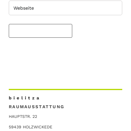
b i e l i t z a
RAUMAUSSTATTUNG
HAUPTSTR. 22
59439 HOLZWICKEDE