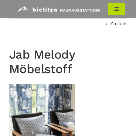
Zum
Inhalt
Toggle
Navigati
springen
Zurück
HOME
RAUMAUSSTATTUNG
Jab Melody
Möbelstoff
ÜBER UNS
KONTAKT