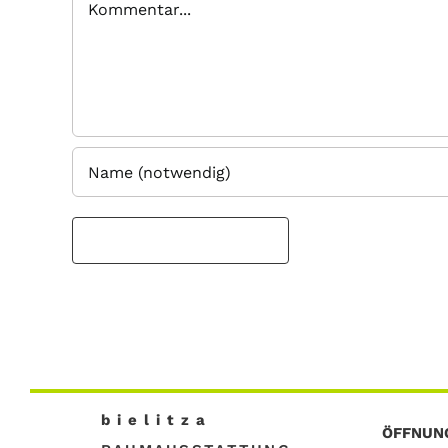
b i e l i t z a
ÖFFNUN