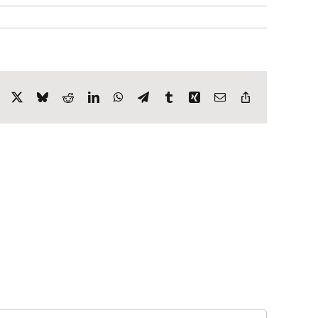
Facebook
X
Bluesky
Reddit
LinkedIn
WhatsApp
Telegram
Tumblr
Xing
E-
Copy
Mail
Link