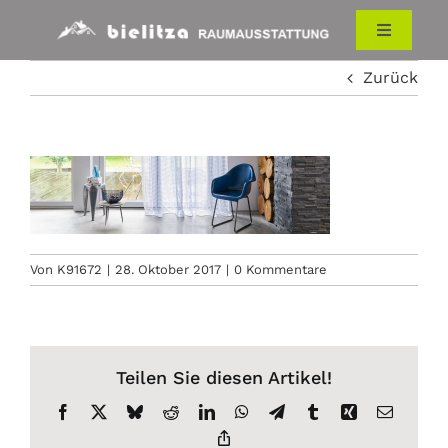
Zum
Inhalt
Toggle
Navigati
springen
Zurück
HOME
RAUMAUSSTATTUNG
ÜBER UNS
Von
K91672
|
28. Oktober 2017
|
0 Kommentare
KONTAKT
Teilen Sie diesen Artikel!
Facebook
X
Bluesky
Reddit
LinkedIn
WhatsApp
Telegram
Tumblr
Xing
E-
Mail
Copy