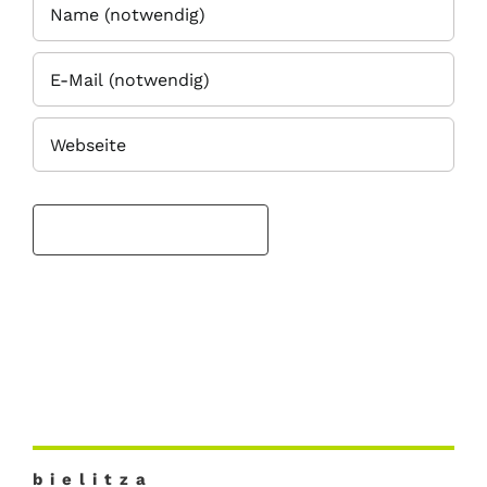
b i e l i t z a