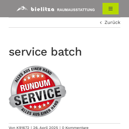
Zum
Inhalt
Toggle
Navigati
springen
Zurück
HOME
RAUMAUSSTATTUNG
service batch
ÜBER UNS
KONTAKT
Von
K91672
|
26. April 2025
|
0 Kommentare