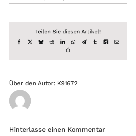
Teilen Sie diesen Artikel!
Facebook
X
Bluesky
Reddit
LinkedIn
WhatsApp
Telegram
Tumblr
Xing
E-
Mail
Copy
Link
Über den Autor:
K91672
Hinterlasse einen Kommentar