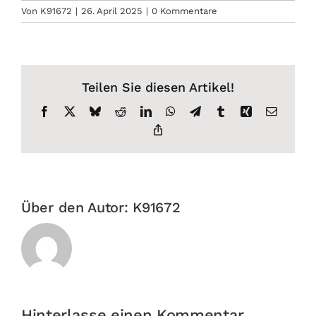
Von
K91672
|
26. April 2025
|
0 Kommentare
Teilen Sie diesen Artikel!
Facebook
X
Bluesky
Reddit
LinkedIn
WhatsApp
Telegram
Tumblr
Xing
E-
Mail
Copy
Link
Über den Autor:
K91672
Hinterlasse einen Kommentar