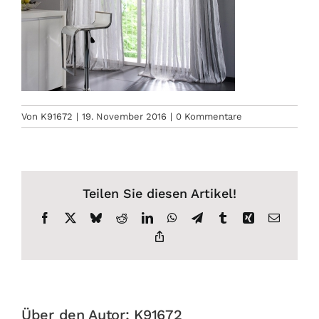
Von
K91672
|
19. November 2016
|
0 Kommentare
Teilen Sie diesen Artikel!
Facebook
X
Bluesky
Reddit
LinkedIn
WhatsApp
Telegram
Tumblr
Xing
E-
Mail
Copy
Link
Über den Autor:
K91672