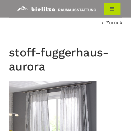
Zum
Inhalt
Toggle
Navigati
springen
Zurück
HOME
RAUMAUSSTATTUNG
stoff-fuggerhaus-
aurora
ÜBER UNS
KONTAKT