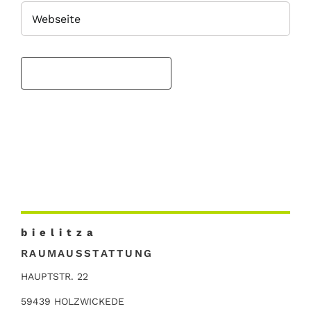
b i e l i t z a
RAUMAUSSTATTUNG
HAUPTSTR. 22
59439 HOLZWICKEDE