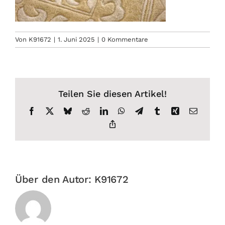
Von
K91672
|
1. Juni 2025
|
0 Kommentare
Teilen Sie diesen Artikel!
Facebook
X
Bluesky
Reddit
LinkedIn
WhatsApp
Telegram
Tumblr
Xing
E-
Mail
Copy
Link
Über den Autor:
K91672