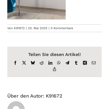
Von
K91672
|
25. Mai 2025
|
0 Kommentare
Teilen Sie diesen Artikel!
Facebook
X
Bluesky
Reddit
LinkedIn
WhatsApp
Telegram
Tumblr
Xing
E-
Mail
Copy
Link
Über den Autor:
K91672