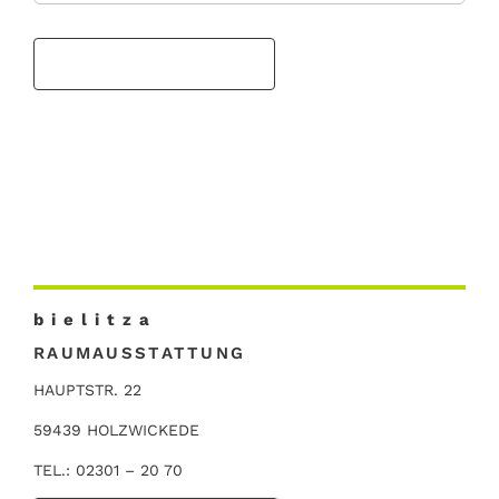
b i e l i t z a
RAUMAUSSTATTUNG
HAUPTSTR. 22
59439 HOLZWICKEDE
TEL.: 02301 – 20 70