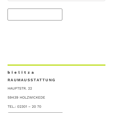
b i e l i t z a
RAUMAUSSTATTUNG
HAUPTSTR. 22
59439 HOLZWICKEDE
TEL.: 02301 – 20 70