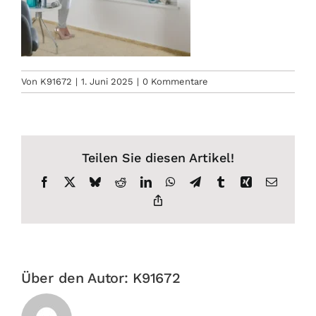
Von
K91672
|
1. Juni 2025
|
0 Kommentare
Teilen Sie diesen Artikel!
Facebook
X
Bluesky
Reddit
LinkedIn
WhatsApp
Telegram
Tumblr
Xing
E-
Mail
Copy
Link
Über den Autor:
K91672