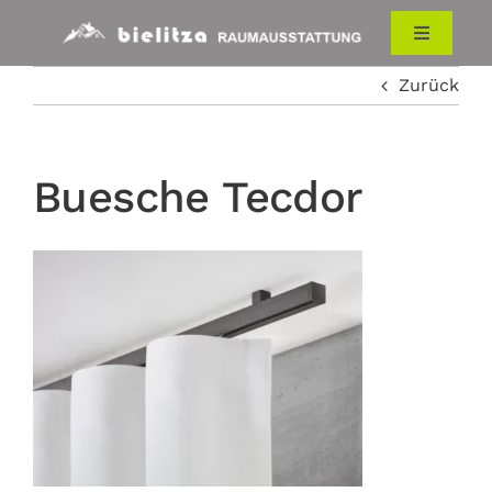
Zum
Inhalt
Toggle
Navigati
springen
Zurück
HOME
RAUMAUSSTATTUNG
Buesche Tecdor
ÜBER UNS
KONTAKT