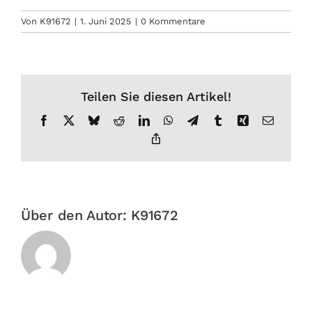
Von
K91672
|
1. Juni 2025
|
0 Kommentare
Teilen Sie diesen Artikel!
Facebook
X
Bluesky
Reddit
LinkedIn
WhatsApp
Telegram
Tumblr
Xing
E-
Mail
Copy
Link
Über den Autor:
K91672