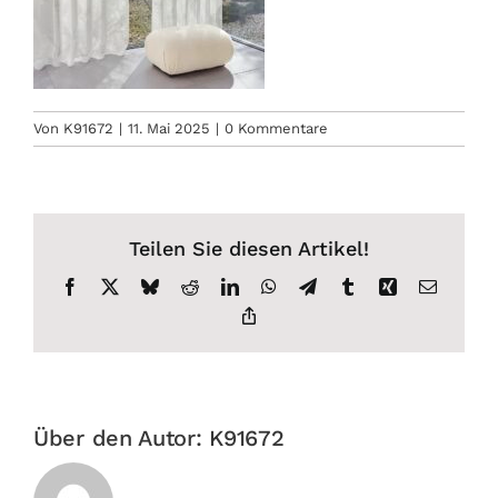
Von
K91672
|
11. Mai 2025
|
0 Kommentare
Teilen Sie diesen Artikel!
Facebook
X
Bluesky
Reddit
LinkedIn
WhatsApp
Telegram
Tumblr
Xing
E-
Mail
Copy
Link
Über den Autor:
K91672