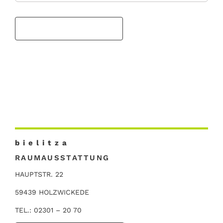
b i e l i t z a
RAUMAUSSTATTUNG
HAUPTSTR. 22
59439 HOLZWICKEDE
TEL.: 02301 – 20 70